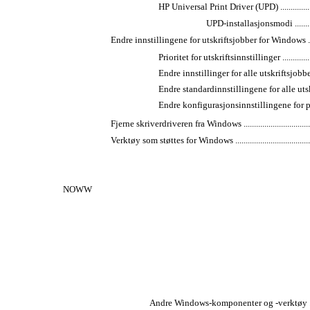
HP Universal Print Driver (UPD) ..........................
UPD-installasjonsmodi ..................
Endre innstillingene for utskriftsjobber for Windows .................
Prioritet for utskriftsinnstillinger .......................
Endre innstillinger for alle utskriftsjobber til
Endre standardinnstillingene for alle utskriftsjobbe
Endre konfigurasjonsinnstillingene for produktet ...
Fjerne skriverdriveren fra Windows .........................................
Verktøy som støttes for Windows .............................................
NOWW
Andre Windows-komponenter og -verktøy .................