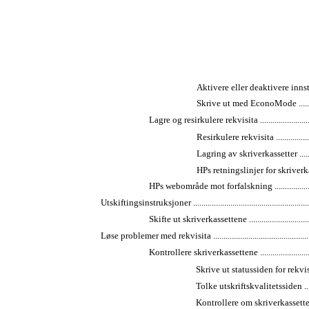
Aktivere eller deaktivere innsti
Skrive ut med EconoMode ..................
Lagre og resirkulere rekvisita ................................
Resirkulere rekvisita ........................
Lagring av skriverkassetter ................
HPs retningslinjer for skriverkas
HPs webområde mot forfalskning .............................
Utskiftingsinstruksjoner .............................................................
Skifte ut skriverkassettene ....................................
Løse problemer med rekvisita .....................................................
Kontrollere skriverkassettene .................................
Skrive ut statussiden for rekvisita .......
Tolke utskriftskvalitetssiden ..............
Kontrollere om skriverkassetten er skad