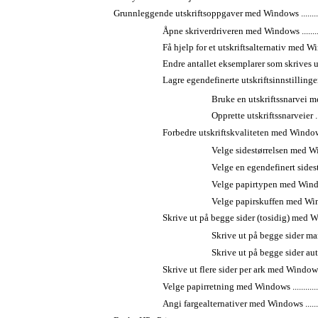
Grunnleggende utskriftsoppgaver med Windows ........................
Åpne skriverdriveren med Windows ......................
Få hjelp for et utskriftsalternativ med Windows .....
Endre antallet eksemplarer som skrives ut, med W
Lagre egendefinerte utskriftsinnstillinger fo
Bruke en utskriftssnarvei med Window
Opprette utskriftssnarveier ............
Forbedre utskriftskvaliteten med Windows ............
Velge sidestørrelsen med Windows ....
Velge en egendefinert sidestørrel
Velge papirtypen med Windows ........
Velge papirskuffen med Windows ......
Skrive ut på begge sider (tosidig) med Windows .....
Skrive ut på begge sider manuelt 
Skrive ut på begge sider automat
Skrive ut flere sider per ark med Windows ............
Velge papirretning med Windows .........................
Angi fargealternativer med Windows ....................