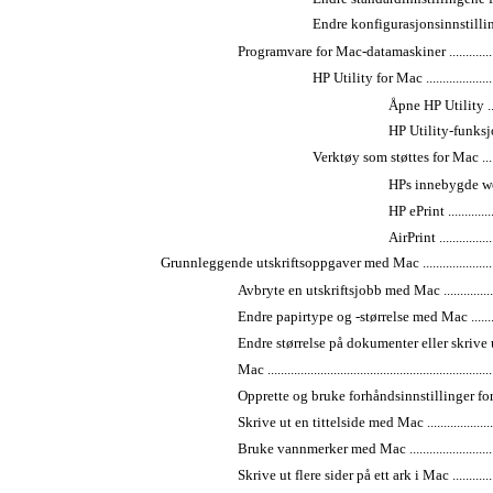
Endre konfigurasjonsinnstillingene fo
Programvare for Mac-datamaskiner ..........................
HP Utility for Mac ...........................
Åpne HP Utility ..........
HP Utility-funksjoner ...
Verktøy som støttes for Mac ...............
HPs innebygde webserver 
HP ePrint ..................
AirPrint ...................
Grunnleggende utskriftsoppgaver med Mac ..................................
Avbryte en utskriftsjobb med Mac ...........................
Endre papirtype og -størrelse med Mac ....................
Endre størrelse på dokumenter eller skrive 
Mac ....................................................................
Opprette og bruke forhåndsinnstillinger for utskrift 
Skrive ut en tittelside med Mac ..............................
Bruke vannmerker med Mac ....................................
Skrive ut flere sider på ett ark i Mac .......................