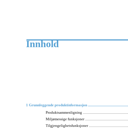
Innhold
1 Grunnleggende produktinformasjon ......................................................
Produktsammenligning ............................................................
Miljømessige funksjoner .........................................................
Tilgjengelighetsfunksjoner ......................................................