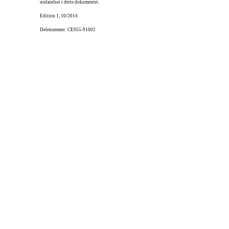
utelatelser i dette dokumentet.
Edition 1, 10/2014
Delenummer: CE955-91002