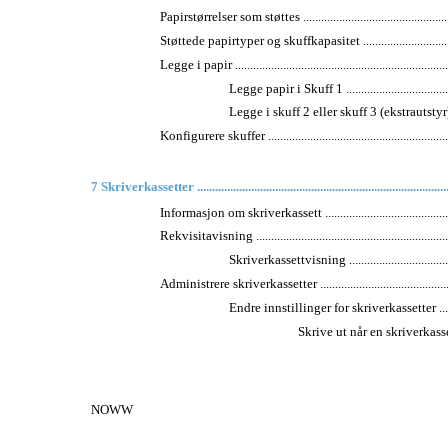
Papirstørrelser som støttes ......................................................
Støttede papirtyper og skuffkapasitet ......................................
Legge i papir .........................................................................
Legge papir i Skuff 1 ........................................
Legge i skuff 2 eller skuff 3 (ekstrautstyr) ............
Konfigurere skuffer ................................................................
7 Skriverkassetter ....................................................................................
Informasjon om skriverkassett .................................................
Rekvisitavisning ....................................................................
Skriverkassettvisning ........................................
Administrere skriverkassetter ..................................................
Endre innstillinger for skriverkassetter ................
Skrive ut når en skriverkass
NOWW