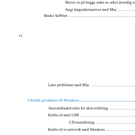
Skrive ut på begge sider av arket (tosidig utskrift)
Angi fargealternativer med Mac ..............................
Bruke AirPrint ...........................................................................
vi
Løse problemer med Mac ........................................................
5 Koble produktet til Windows .................................................................
Ansvarsfraskrivelse for skriverdeling .......................................
Koble til med USB .................................................................
CD-installering ................................................
Koble til et nettverk med Windows ..........................................