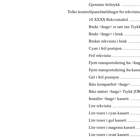
Gjentatte feiltrykk ...........................
Tolke kontrollpanelmeldinger for rekvisita ...............
10.XXXX Rekvisitafeil ......................
Brukt <farge> er satt inn Trykk [OK] fo
Brukt <farge> i bruk .........................
Brukte rekvisita i bruk .....................
Cyan i feil posisjon .........................
Feil rekvisita ..................................
Fjern transportsikring fra <farge> kasse
Fjern transportsikring fra kassetter .....
Gul i feil posisjon ...........................
Ikke kompatibel <farge> ....................
Ikke støttet <farge> Trykk [OK] for å fo
Installer <farge> kassett ...................
Lite rekvisita ..................................
Lite toner i cyan kassett ...................
Lite toner i gul kassett .....................
Lite toner i magenta kassett ...............
Lite toner i svart kassett ...................