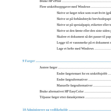
Bruke HP ePrint ....................................................................
Flere utskriftsoppgaver med Windows .....................................
Skrive ut farget tekst som svart-hvitt (gråtoner
Skrive ut på forhåndstrykt brevhodepapir el
Skrive ut på spesialpapir, etiketter eller tra
Skrive ut den første eller den siste siden på
Skalere et dokument så det passer til papirst
Legge til et vannmerke på et dokument med Window
Lage et hefte med Windows ................................
9 Farger ....................................................................................................
Justere farger ........................................................................
Endre fargetemaet for en utskriftsjobb .................
Endre fargealternativer .....................................
Manuelle fargealternativer ................................
Bruke alternativet HP EasyColor ............................................
Tilpasse farger etter dataskjermen ..........................................
10 Administrere og vedlikeholde .............................................................