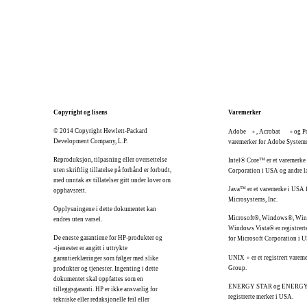
Copyright og lisens
Varemerker
© 2014 Copyright Hewlett-Packard
Adobe
, Acrobat
og P
®
®
Development Company, L.P.
varemerker for Adobe Systems
Reproduksjon, tilpasning eller oversettelse
Intel® Core™ er et varemerke 
uten skriftlig tillatelse på forhånd er forbudt,
Corporation i USA og andre l
med unntak av tillatelser gitt under lover om
Java™ er et varemerke i USA 
opphavsrett.
Microsystems, Inc.
Opplysningene i dette dokumentet kan
Microsoft®, Windows®, Wi
endres uten varsel.
Windows Vista® er registrert
De eneste garantiene for HP-produkter og
for Microsoft Corporation i 
-tjenester er angitt i uttrykte
UNIX
er et registrert vare
garantierklæringer som følger med slike
®
Group.
produkter og tjenester. Ingenting i dette
dokumentet skal oppfattes som en
ENERGY STAR og ENERGY S
tilleggsgaranti. HP er ikke ansvarlig for
registrerte merker i USA.
tekniske eller redaksjonelle feil eller