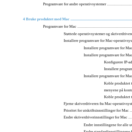
Programvare for andre operativsystemer .......................................
4 Bruke produktet med Mac ........................................................................
Programvare for Mac ..................................................................
Støttede operativsystemer og skriverdrivere for Mac ..
Installere programvare for Mac-operativsystemer .......
Installere programvare for Mac-
Installere programvare for Mac-da
Konfigurere IP-adressen .
Installere programvaren .
Installere programvare for Mac-da
Koble produktet t
menyene på kontrollpanel
Koble produktet til
Fjerne skriverdriveren fra Mac-operativsystemer .......
Prioritet for utskriftsinnstillinger for Mac ...............
Endre skriverdriverinnstillinger for Mac ..................
Endre innstillingene for alle uts
Endre standardinnstillingene for alle