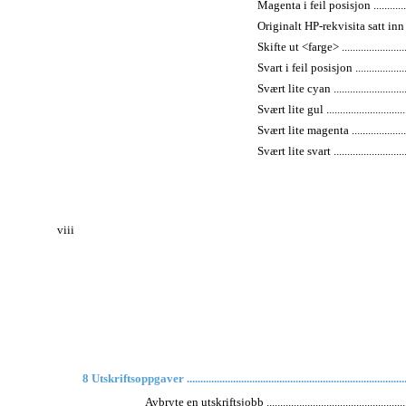
Magenta i feil posisjon .....................
Originalt HP-rekvisita satt inn ...........
Skifte ut <farge> .............................
Svart i feil posisjon .........................
Svært lite cyan ................................
Svært lite gul .................................
Svært lite magenta ...........................
Svært lite svart ...............................
viii
8 Utskriftsoppgaver ..................................................................................
Avbryte en utskriftsjobb .........................................................