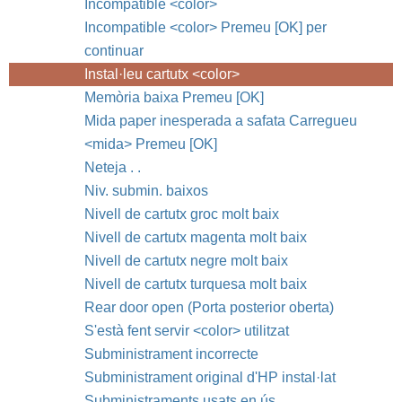
Incompatible <color>
Incompatible <color> Premeu [OK] per
continuar
Instal·leu cartutx <color>
Memòria baixa Premeu [OK]
Mida paper inesperada a safata Carregueu
<mida> Premeu [OK]
Neteja . .
Niv. submin. baixos
Nivell de cartutx groc molt baix
Nivell de cartutx magenta molt baix
Nivell de cartutx negre molt baix
Nivell de cartutx turquesa molt baix
Rear door open (Porta posterior oberta)
S'està fent servir <color> utilitzat
Subministrament incorrecte
Subministrament original d'HP instal·lat
Subministraments usats en ús