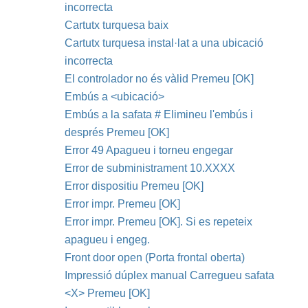
incorrecta
Cartutx turquesa baix
Cartutx turquesa instal·lat a una ubicació
incorrecta
El controlador no és vàlid Premeu [OK]
Embús a <ubicació>
Embús a la safata # Elimineu l'embús i
després Premeu [OK]
Error 49 Apagueu i torneu engegar
Error de subministrament 10.XXXX
Error dispositiu Premeu [OK]
Error impr. Premeu [OK]
Error impr. Premeu [OK]. Si es repeteix
apagueu i engeg.
Front door open (Porta frontal oberta)
Impressió dúplex manual Carregueu safata
<X> Premeu [OK]