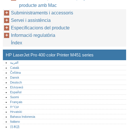
producte amb Mac
Subministraments i accessoris
Servei i assistència
Especificacions del producte
Informació regulatòria
Índex
HP LaserJet Pro 400 color Printer M451 series
العربية
Català
Čeština
Dansk
Deutsch
Ελληνικά
Español
Suomi
Français
עברית
Hrvatski
Bahasa Indonesia
Italiano
日本語