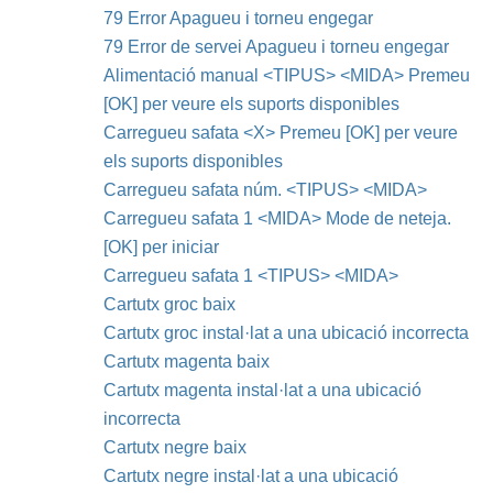
79 Error Apagueu i torneu engegar
79 Error de servei Apagueu i torneu engegar
Alimentació manual <TIPUS> <MIDA> Premeu
[OK] per veure els suports disponibles
Carregueu safata <X> Premeu [OK] per veure
els suports disponibles
Carregueu safata núm. <TIPUS> <MIDA>
Carregueu safata 1 <MIDA> Mode de neteja.
[OK] per iniciar
Carregueu safata 1 <TIPUS> <MIDA>
Cartutx groc baix
Cartutx groc instal·lat a una ubicació incorrecta
Cartutx magenta baix
Cartutx magenta instal·lat a una ubicació
incorrecta
Cartutx negre baix
Cartutx negre instal·lat a una ubicació