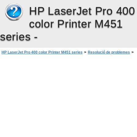
HP LaserJet Pro 400
color Printer M451
series -
HP LaserJet Pro 400 color Printer M451 series
>
Resolució de problemes
>
Interpretació dels missatges del tauler de control
>
Missatges del quadre de comandament
>
Instal·leu cartutx <color>