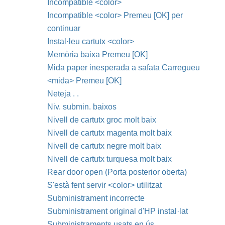
Incompatible <color>
Incompatible <color> Premeu [OK] per
continuar
Instal·leu cartutx <color>
Memòria baixa Premeu [OK]
Mida paper inesperada a safata Carregueu
<mida> Premeu [OK]
Neteja . .
Niv. submin. baixos
Nivell de cartutx groc molt baix
Nivell de cartutx magenta molt baix
Nivell de cartutx negre molt baix
Nivell de cartutx turquesa molt baix
Rear door open (Porta posterior oberta)
S'està fent servir <color> utilitzat
Subministrament incorrecte
Subministrament original d'HP instal·lat
Subministraments usats en ús