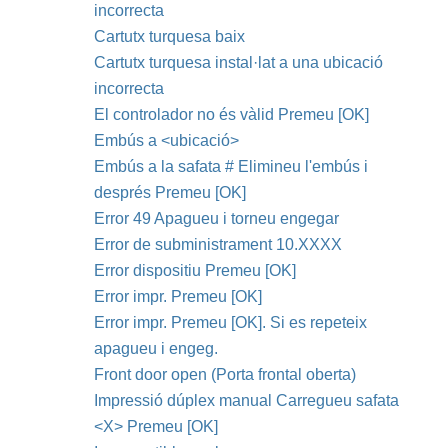
incorrecta
Cartutx turquesa baix
Cartutx turquesa instal·lat a una ubicació
incorrecta
El controlador no és vàlid Premeu [OK]
Embús a <ubicació>
Embús a la safata # Elimineu l'embús i
després Premeu [OK]
Error 49 Apagueu i torneu engegar
Error de subministrament 10.XXXX
Error dispositiu Premeu [OK]
Error impr. Premeu [OK]
Error impr. Premeu [OK]. Si es repeteix
apagueu i engeg.
Front door open (Porta frontal oberta)
Impressió dúplex manual Carregueu safata
<X> Premeu [OK]