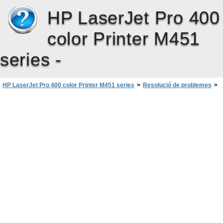
HP LaserJet Pro 400
color Printer M451
series -
HP LaserJet Pro 400 color Printer M451 series
>
Resolució de problemes
>
Interpretació dels missatges del tauler de control
>
Missatges del quadre de comandament
>
55.X Error Apagueu i torneu engegar