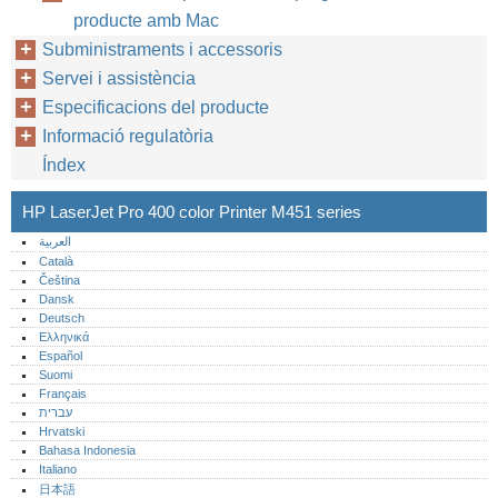
producte amb Mac
Subministraments i accessoris
Servei i assistència
Especificacions del producte
Informació regulatòria
Índex
HP LaserJet Pro 400 color Printer M451 series
العربية
Català
Čeština
Dansk
Deutsch
Ελληνικά
Español
Suomi
Français
עברית
Hrvatski
Bahasa Indonesia
Italiano
日本語