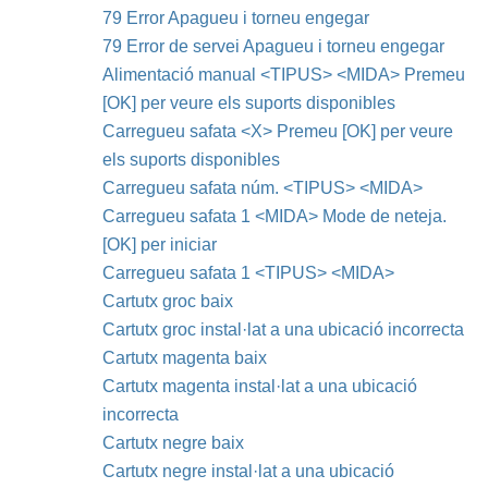
79 Error Apagueu i torneu engegar
79 Error de servei Apagueu i torneu engegar
Alimentació manual <TIPUS> <MIDA> Premeu
[OK] per veure els suports disponibles
Carregueu safata <X> Premeu [OK] per veure
els suports disponibles
Carregueu safata núm. <TIPUS> <MIDA>
Carregueu safata 1 <MIDA> Mode de neteja.
[OK] per iniciar
Carregueu safata 1 <TIPUS> <MIDA>
Cartutx groc baix
Cartutx groc instal·lat a una ubicació incorrecta
Cartutx magenta baix
Cartutx magenta instal·lat a una ubicació
incorrecta
Cartutx negre baix
Cartutx negre instal·lat a una ubicació