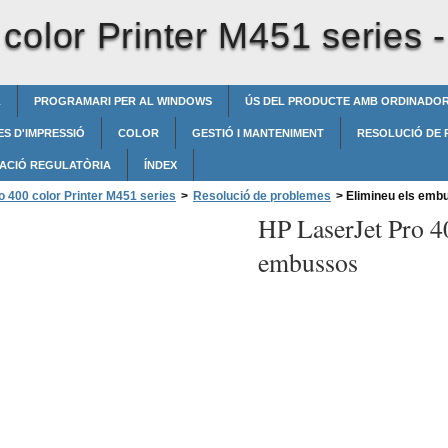
color Printer M451 series 
L
PROGRAMARI PER AL WINDOWS
ÚS DEL PRODUCTE AMB ORDINADO
S D'IMPRESSIÓ
COLOR
GESTIÓ I MANTENIMENT
RESOLUCIÓ DE
ACIÓ REGULATÒRIA
ÍNDEX
 400 color Printer M451 series
>
Resolució de problemes
>
Elimineu els emb
HP LaserJet Pro 4
embussos