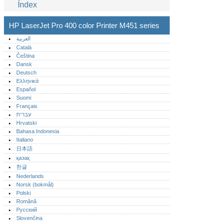
Índex
HP LaserJet Pro 400 color Printer M451 series
العربية
Català
Čeština
Dansk
Deutsch
Ελληνικά
Español
Suomi
Français
עברית
Hrvatski
Bahasa Indonesia
Italiano
日本語
қазақ
한글
Nederlands
Norsk (bokmål)‎
Polski
Română
Русский
Slovenčina