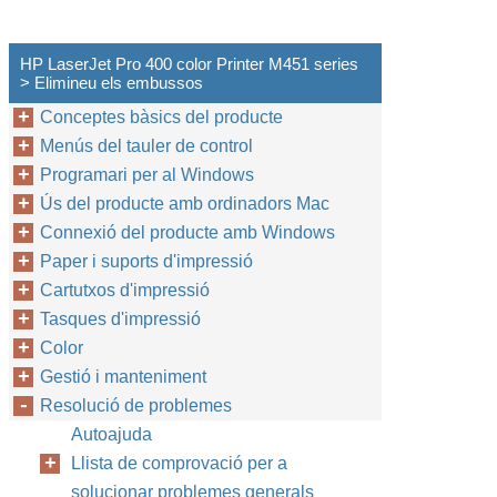
HP LaserJet Pro 400 color Printer M451 series
> Elimineu els embussos
Conceptes bàsics del producte
Menús del tauler de control
Programari per al Windows
Ús del producte amb ordinadors Mac
Connexió del producte amb Windows
Paper i suports d'impressió
Cartutxos d'impressió
Tasques d'impressió
Color
Gestió i manteniment
Resolució de problemes
Autoajuda
Llista de comprovació per a
solucionar problemes generals