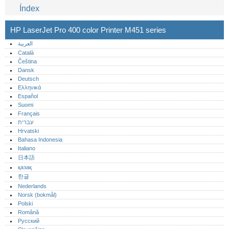
Índex
HP LaserJet Pro 400 color Printer M451 series
العربية
Català
Čeština
Dansk
Deutsch
Ελληνικά
Español
Suomi
Français
עברית
Hrvatski
Bahasa Indonesia
Italiano
日本語
қазақ
한글
Nederlands
Norsk (bokmål)‎
Polski
Română
Русский