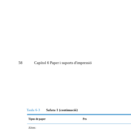
58
Capítol 6 Paper i suports d'impressió
Taula 6-3
Safata 1 (continuació)
Tipus de paper
Pes
Altres: