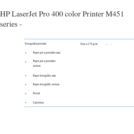
HP LaserJet Pro 400 color Printer M451
series -
Fotografia/portada
Fins a 176 g/m
2
,
2
3
Paper per a portades mat
●
Paper per a portades
●
setinat
●
Paper fotogràfic mat
Paper fotogràfic setinat
●
Postal
●
●
Cartolina