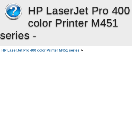
HP LaserJet Pro 400
color Printer M451
series -
HP LaserJet Pro 400 color Printer M451 series
>
Paper i suports d’impressió
>
Càrrega de safates de paper
>
Com carregar la safata 1