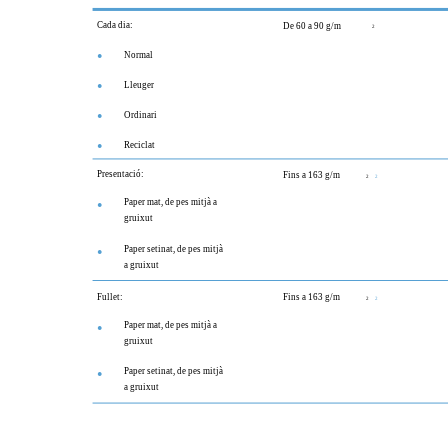
Cada dia:
De 60 a 90 g/m
2
Normal
●
Lleuger
●
Ordinari
●
Reciclat
●
Presentació:
Fins a 163 g/m
2
2
Paper mat, de pes mitjà a
●
gruixut
Paper setinat, de pes mitjà
●
a gruixut
Fullet:
Fins a 163 g/m
2
2
Paper mat, de pes mitjà a
●
gruixut
Paper setinat, de pes mitjà
●
a gruixut