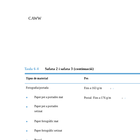
CAWW
Taula 6-4
Safata 2 i safata 3 (continuació)
Tipus de material
Pes
Fotografia/portada
Fins a 163 g/m
2
2
Paper per a portades mat
●
Postal: Fins a 176 g/m
2
2
Paper per a portades
●
setinat
Paper fotogràfic mat
●
Paper fotogràfic setinat
●