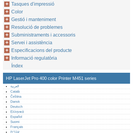
Tasques d'impressió
Color
Gestió i manteniment
Resolució de problemes
Subministraments i accessoris
Servei i assistència
Especificacions del producte
Informació regulatòria
Índex
HP LaserJet Pro 400 color Printer M451 series
العربية
Català
Čeština
Dansk
Deutsch
Ελληνικά
Español
Suomi
Français
עברית