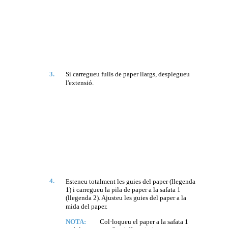
3.
Si carregueu fulls de paper llargs, desplegueu
l'extensió.
4.
Esteneu totalment les guies del paper (llegenda
1) i carregueu la pila de paper a la safata 1
(llegenda 2). Ajusteu les guies del paper a la
mida del paper.
NOTA:
Col·loqueu el paper a la safata 1