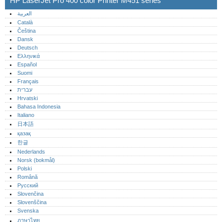
HP LaserJet Pro 400 color Printer M451 series
العربية
Català
Čeština
Dansk
Deutsch
Ελληνικά
Español
Suomi
Français
עברית
Hrvatski
Bahasa Indonesia
Italiano
日本語
қазақ
한글
Nederlands
Norsk (bokmål)‎
Polski
Română
Русский
Slovenčina
Slovenščina
Svenska
ภาษาไทย