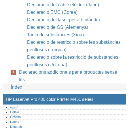
Declaració del cable elèctric (Japó)
Declaració EMC (Corea)
Declaració del làser per a Finlàndia
Declaració de GS (Alemanya)
Taula de substàncies (Xina)
Declaració de restricció sobre les substàncies
perilloses (Turquia)
Declaració sobre la restricció de substàncies
perilloses (Ucraïna)
Declaracions addicionals per a productes sense
fils
Índex
HP LaserJet Pro 400 color Printer M451 series
العربية
Català
Čeština
Dansk
Deutsch