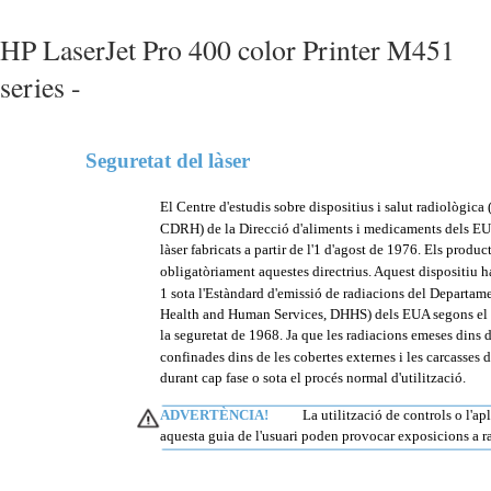
HP LaserJet Pro 400 color Printer M451
series -
Seguretat del làser
El Centre d'estudis sobre dispositius i salut radiològic
CDRH) de la Direcció d'aliments i medicaments dels EU
làser fabricats a partir de l'1 d'agost de 1976. Els produ
obligatòriament aquestes directrius. Aquest dispositiu ha
1 sota l'Estàndard d'emissió de radiacions del Departam
Health and Human Services, DHHS) dels EUA segons el Dec
la seguretat de 1968. Ja que les radiacions emeses dins
confinades dins de les cobertes externes i les carcasses d
durant cap fase o sota el procés normal d'utilització.
ADVERTÈNCIA!
La utilització de controls o l'a
aquesta guia de l'usuari poden provocar exposicions a ra