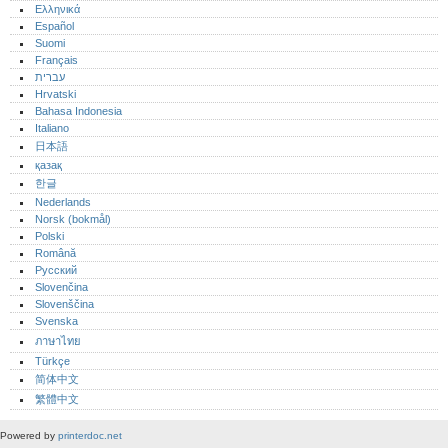
Ελληνικά
Español
Suomi
Français
עברית
Hrvatski
Bahasa Indonesia
Italiano
日本語
қазақ
한글
Nederlands
Norsk (bokmål)‎
Polski
Română
Русский
Slovenčina
Slovenščina
Svenska
ภาษาไทย
Türkçe
简体中文
繁體中文
Powered by
printerdoc.net