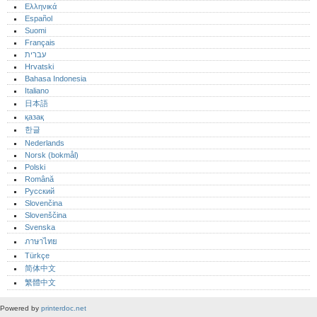
Ελληνικά
Español
Suomi
Français
עברית
Hrvatski
Bahasa Indonesia
Italiano
日本語
қазақ
한글
Nederlands
Norsk (bokmål)‎
Polski
Română
Русский
Slovenčina
Slovenščina
Svenska
ภาษาไทย
Türkçe
简体中文
繁體中文
Powered by
printerdoc.net