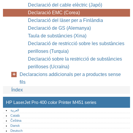
Declaració del cable elèctric (Japó)
Declaració EMC (Corea)
Declaració del làser per a Finlàndia
Declaració de GS (Alemanya)
Taula de substàncies (Xina)
Declaració de restricció sobre les substàncies
perilloses (Turquia)
Declaració sobre la restricció de substàncies
perilloses (Ucraïna)
Declaracions addicionals per a productes sense
fils
Índex
HP LaserJet Pro 400 color Printer M451 series
العربية
Català
Čeština
Dansk
Deutsch