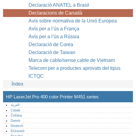
Declaració ANATEL a Brasil
Declaracions de Canadà
Avís sobre normativa de la Unió Europea
Avís per a l’ús a França
Avís per a l’ús a Rússia
Declaració de Corea
Declaració de Taiwan
Marca de cable/sense cable de Vietnam
Telecom per a productes aprovats del tipus
ICTQC
Índex
HP LaserJet Pro 400 color Printer M451 series
العربية
Català
Čeština
Dansk
Deutsch
Ελληνικά