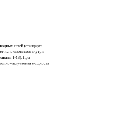
водных сетей (стандарта
ет использоваться внутри
каналы 1-13). При
тропно–излучаемая мощность