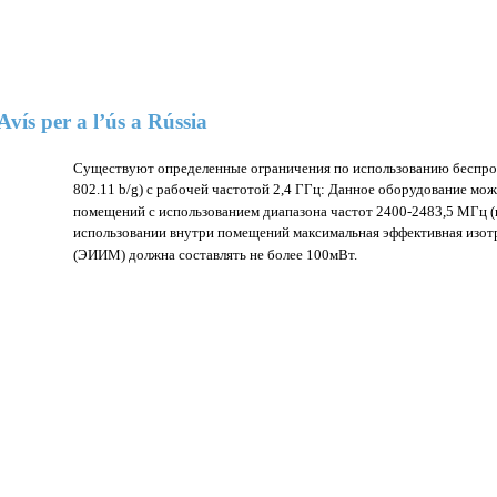
Avís per a l’ús a Rússia
Существуют определенные ограничения по использованию беспро
802.11 b/g) с рабочей частотой 2,4 ГГц: Данное оборудование мож
помещений с использованием диапазона частот 2400-2483,5 МГц (
использовании внутри помещений максимальная эффективная изо
(ЭИИМ) должна составлять не более 100мВт.