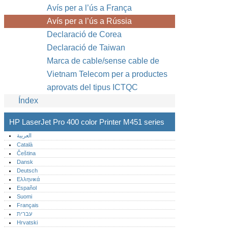
Avís per a l’ús a França
Avís per a l’ús a Rússia
Declaració de Corea
Declaració de Taiwan
Marca de cable/sense cable de
Vietnam Telecom per a productes
aprovats del tipus ICTQC
Índex
HP LaserJet Pro 400 color Printer M451 series
العربية
Català
Čeština
Dansk
Deutsch
Ελληνικά
Español
Suomi
Français
עברית
Hrvatski