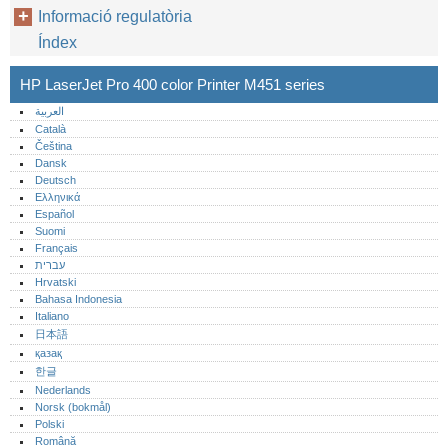
Informació regulatòria
Índex
HP LaserJet Pro 400 color Printer M451 series
العربية
Català
Čeština
Dansk
Deutsch
Ελληνικά
Español
Suomi
Français
עברית
Hrvatski
Bahasa Indonesia
Italiano
日本語
қазақ
한글
Nederlands
Norsk (bokmål)‎
Polski
Română