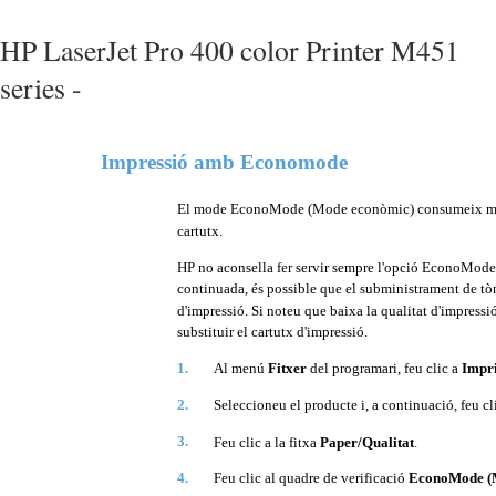
HP LaserJet Pro 400 color Printer M451
series -
Impressió amb Economode
El mode EconoMode (Mode econòmic) consumeix menys
cartutx.
HP no aconsella fer servir sempre l'opció EconoMode
continuada, és possible que el subministrament de tò
d'impressió. Si noteu que baixa la qualitat d'impressió 
substituir el cartutx d'impressió.
1.
Al menú
Fitxer
del programari, feu clic a
Impr
2.
Seleccioneu el producte i, a continuació, feu cl
3.
Feu clic a la fitxa
Paper/Qualitat
.
4.
Feu clic al quadre de verificació
EconoMode (