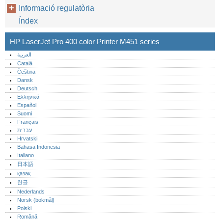
Informació regulatòria
Índex
HP LaserJet Pro 400 color Printer M451 series
العربية
Català
Čeština
Dansk
Deutsch
Ελληνικά
Español
Suomi
Français
עברית
Hrvatski
Bahasa Indonesia
Italiano
日本語
қазақ
한글
Nederlands
Norsk (bokmål)‎
Polski
Română