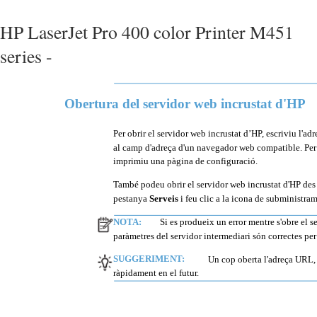
HP LaserJet Pro 400 color Printer M451
series -
Obertura del servidor web incrustat d'HP
Per obrir el servidor web incrustat d’HP, escriviu l'ad
al camp d'adreça d'un navegador web compatible. Per tr
imprimiu una pàgina de configuració.
També podeu obrir el servidor web incrustat d'HP des 
pestanya
Serveis
i feu clic a la icona de subministram
NOTA:
Si es produeix un error mentre s'obre el 
paràmetres del servidor intermediari són correctes per 
SUGGERIMENT:
Un cop oberta l'adreça URL, 
ràpidament en el futur.