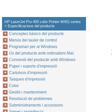
HP LaserJet Pro 400 color Printer M451 series
> Especificacions del producte
Conceptes bàsics del producte
Menús del tauler de control
Programari per al Windows
Ús del producte amb ordinadors Mac
Connexió del producte amb Windows
Paper i suports d'impressió
Cartutxos d'impressió
Tasques d'impressió
Color
Gestió i manteniment
Resolució de problemes
Subministraments i accessoris
Servei i assistència