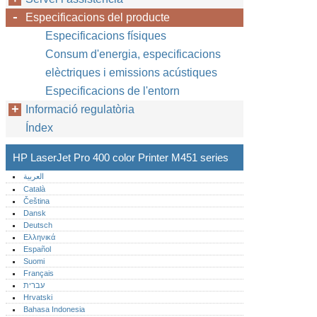
Especificacions del producte
Especificacions físiques
Consum d'energia, especificacions
elèctriques i emissions acústiques
Especificacions de l'entorn
Informació regulatòria
Índex
HP LaserJet Pro 400 color Printer M451 series
العربية
Català
Čeština
Dansk
Deutsch
Ελληνικά
Español
Suomi
Français
עברית
Hrvatski
Bahasa Indonesia