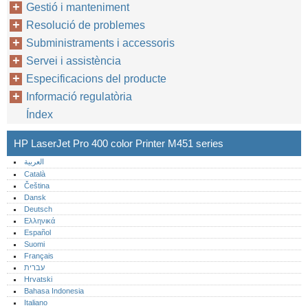
Gestió i manteniment
Resolució de problemes
Subministraments i accessoris
Servei i assistència
Especificacions del producte
Informació regulatòria
Índex
HP LaserJet Pro 400 color Printer M451 series
العربية
Català
Čeština
Dansk
Deutsch
Ελληνικά
Español
Suomi
Français
עברית
Hrvatski
Bahasa Indonesia
Italiano