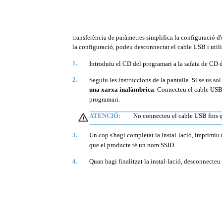
transferència de paràmetres simplifica la configuració d
la configuració, podeu desconnectar el cable USB i utili
1.
Introduïu el CD del programari a la safata de CD d
2.
Seguiu les instruccions de la pantalla. Si se us sol
una xarxa inalàmbrica
. Connecteu el cable USB
programari.
ATENCIÓ:
No connecteu el cable USB fins q
3.
Un cop s'hagi completat la instal·lació, imprimiu
que el producte té un nom SSID.
4.
Quan hagi finalitzat la instal·lació, desconnecteu