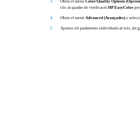
3.
Obriu el menú
Color/Quality Options (Opcions
clic al quadre de verificació
HP EasyColor
per 
4.
Obriu el menú
Advanced (Avançades)
o selecc
5.
Ajusteu els paràmetres individuals al text, als gr