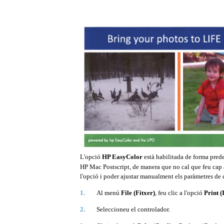
L'opció
HP EasyColor
està habilitada de forma pred
HP Mac Postscript, de manera que no cal que feu cap 
l'opció i poder ajustar manualment els paràmetres de c
1.
Al menú
File (Fitxer)
, feu clic a l'opció
Print 
2.
Seleccioneu el controlador.