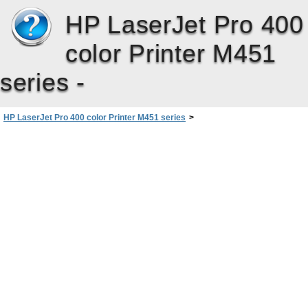
HP LaserJet Pro 400
color Printer M451
series -
HP LaserJet Pro 400 color Printer M451 series
>
Ús del producte amb ordinadors Mac
>
Tasques bàsiques d’impressió amb Mac
>
Establir les opcions de color amb Mac