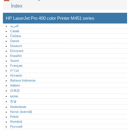
Índex
HP LaserJet Pro 400 color Printer M451 series
العربية
Català
Čeština
Dansk
Deutsch
Ελληνικά
Español
Suomi
Français
עברית
Hrvatski
Bahasa Indonesia
Italiano
日本語
қазақ
한글
Nederlands
Norsk (bokmål)‎
Polski
Română
Русский