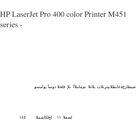
HP LaserJet Pro 400 color Printer M451
series -
شيطارخ
ةعابطلا
بيترتلاب
يلاتلا
نم
ماملأا
ىلإ
فلخلا
:
دوسأ
يوامسو
لصفلا
١١
لح
لكاشملا
١٤٥