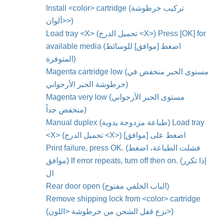
Install <color> cartridge (تركيب خرطوشة
<ألوان>)
Load tray <X> (تحميل الدرج <X>) Press [OK] for
available media (اضغط [موافق] للوسائط
المتوفرة)
Magenta cartridge low (مستوى الحبر منخفض في
خرطوشة الحبر الأرجواني)
Magenta very low (مستوى الحبر الأرجواني
منخفض جداً)
Manual duplex (طباعة مزدوجة يدوية) Load tray
<X> (تحميل الدرج <X>) اضغط على [موافق]
Print failure, press OK. (فشلت الطباعة، اضغط
موافق) If error repeats, turn off then on. (إذا تكرر
ال
Rear door open (الباب الخلفي مفتوح)
Remove shipping lock from <color> cartridge
(نزع قفل الشحن من خرطوشة <اللون>)