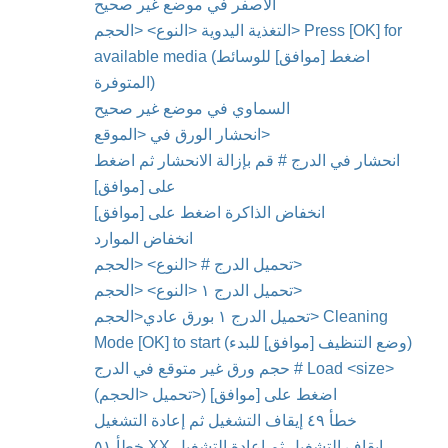
الأصفر في موضع غير صحيح
التغذية اليدوية <النوع> <الحجم> Press [OK] for
available media (اضغط [موافق] للوسائط
المتوفرة)
السماوي في موضع غير صحيح
انحشار الورق في <الموقع‏>
انحشار في الدرج # قم بإزالة الانحشار ثم اضغط
على [موافق]
انخفاض الذاكرة اضغط على [موافق]
انخفاض الموارد
تحميل الدرج # <النوع> <الحجم>
تحميل الدرج ١‏ <النوع> <الحجم>
تحميل الدرج ١‏ بورق عادي<الحجم> Cleaning
Mode [OK] to start (وضع التنظيف [موافق] للبدء)
حجم ورق غير متوقع في الدرج # Load <size>
(تحميل <الحجم>) اضغط على [موافق]
‎خطأ ٤٩ إيقاف التشغيل ثم إعادة التشغيل
خطأ ٥١.XX إيقاف التشغيل ثم إعادة التشغيل