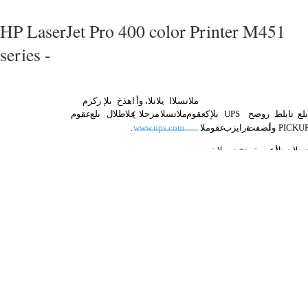
HP LaserJet Pro 400 color Printer M451
series -
ملاتسلاا
،يلاتلا
وأ
اھذخ
ىلإ
زكرم
ىلع
تابلط
روضح
UPS
ىلإ
كعقوم
ملاتسلا
مزحلا
(
علاطلال
ىلع
عقوم
PICKU
وأ
لضفت
ةرايزب
عقوملا
www.ups.com
.
حلا
دحلأ
ةاعس
ةمدخ
ديربلا
يف