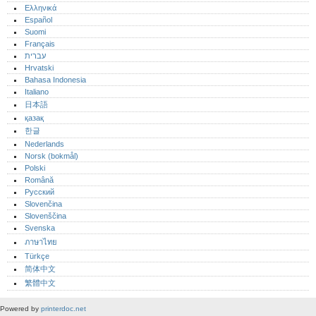
Ελληνικά
Español
Suomi
Français
עברית
Hrvatski
Bahasa Indonesia
Italiano
日本語
қазақ
한글
Nederlands
Norsk (bokmål)‎
Polski
Română
Русский
Slovenčina
Slovenščina
Svenska
ภาษาไทย
Türkçe
简体中文
繁體中文
Powered by
printerdoc.net