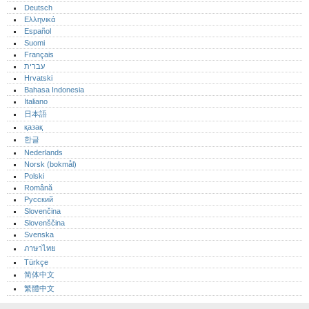
Deutsch
Ελληνικά
Español
Suomi
Français
עברית
Hrvatski
Bahasa Indonesia
Italiano
日本語
қазақ
한글
Nederlands
Norsk (bokmål)‎
Polski
Română
Русский
Slovenčina
Slovenščina
Svenska
ภาษาไทย
Türkçe
简体中文
繁體中文