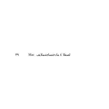
لصفلا
٤
مادختسا
جتنملا
يف
Mac
٣٩