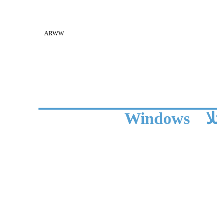
ARWW
ا
Windows