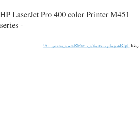
HP LaserJet Pro 400 color Printer M451
series -
رظنا
لح
لكاشم
جمانرب
جتنملا
يف
Mac
لكاشم
يف
ةحفص
١٧٠
.